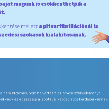
saját magunk is csökkenthetjük a
t.
kkentése mellett
a pitvarfibrillációnál is
szedési szokások kialakításának.
ára nem alkalmas, nem helyettesíti az orvosi szakvéleményt.
l vagy az egészségi állapotával kapcsolatos kérdései vannak, 