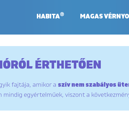
®
HABITA
MAGAS VÉRNY
IÓRÓL ÉRTHETŐEN
gyik fajtája, amikor a
szív nem szabályos üt
m mindig egyértelműek, viszont a következménye