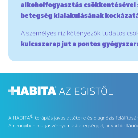
alkoholfogyasztás csökkentésével 
betegség kialakulásának kockázatá
A személyes rizikótényezők tudatos csö
kulcsszerep jut a pontos gyógyszer
®
A HABITA
terápiás javaslattételre és diagnózis felállítás
Amennyiben magasvérnyomásbetegséggel, pitvarfibrillációva