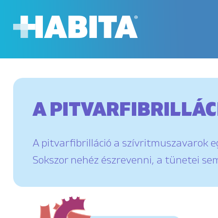
A PITVARFIBRIL
LÁC
A pitvarfibrilláció a szívritmuszavarok e
Sokszor nehéz észrevenni, a tünetei se