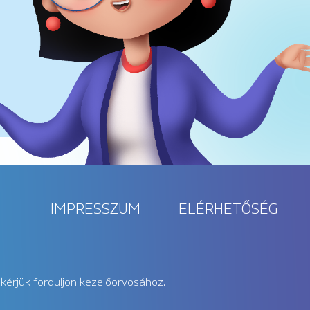
IMPRESSZUM
ELÉRHETŐSÉG
kérjük forduljon kezelőorvosához.