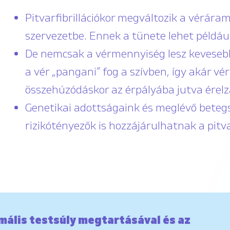
Pitvarfibrillációkor megváltozik a véráram
szervezetbe. Ennek a tünete lehet például
De nemcsak a vérmennyiség lesz keveseb
a vér „pangani” fog a szívben, így akár vé
összehúzódáskor az érpályába jutva érel
Genetikai adottságaink és meglévő beteg
rizikótényezők is hozzájárulhatnak a pitva
mális testsúly megtartásával és az