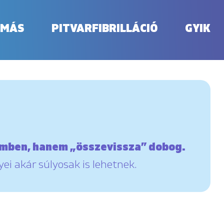
OMÁS
PITVARFIBRILLÁCIÓ
GYIK
emben, hanem „összevissza” dobog.
i akár súlyosak is lehetnek.